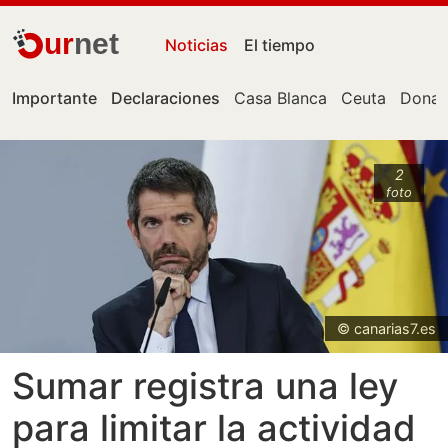
ur
net
Noticias
El tiempo
Importante
Declaraciones
Casa Blanca
Ceuta
Donal
2
foto
© canarias7.es
Sumar registra una ley
para limitar la actividad