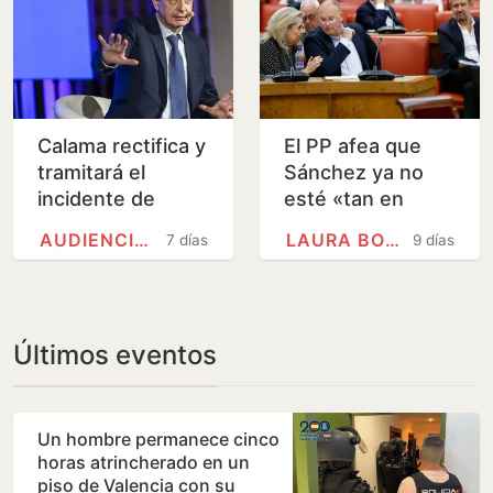
Calama rectifica y
El PP afea que
tramitará el
Sánchez ya no
incidente de
esté «tan en
nulidad de
contra» de los
AUDIENCIA NACIONAL
LAURA BORRÀS
7 días
9 días
Zapatero
indultos políticos
tras concedérselo
a…
Últimos eventos
Un hombre permanece cinco
horas atrincherado en un
piso de Valencia con su