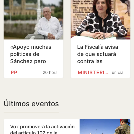
«Apoyo muchas
La Fiscalía avisa
políticas de
de que actuará
Sánchez pero
contra las
ignorar al PP en
comunidades que
PP
MINISTERIO PÚBLICO
20 horas
un día
temas básicos es
rechacen el
un error»
reparto de
menores
Últimos eventos
Vox promoverá la activación
del artículo 102 de la