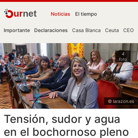
ur
net
Noticias
El tiempo
Importante
Declaraciones
Casa Blanca
Ceuta
CEO
4
foto
© larazon.es
Tensión, sudor y agua
en el bochornoso pleno