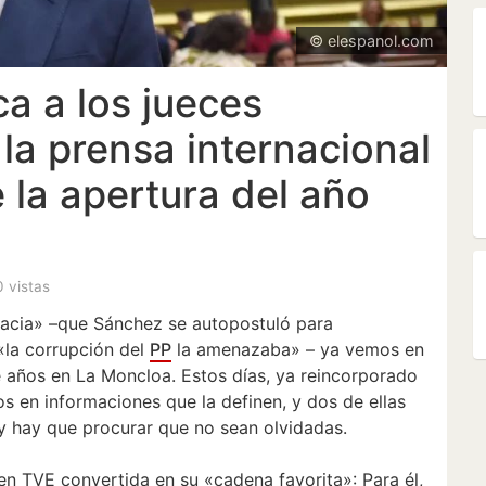
© elespanol.com
ca a los jueces
la prensa internacional
 la apertura del año
0 vistas
acia» –que Sánchez se autopostuló para
 «la corrupción del
PP
la amenazaba» – ya vemos en
te años en La Moncloa. Estos días, ya reincorporado
s en informaciones que la definen, y dos de ellas
y hay que procurar que no sean olvidadas.
 en TVE convertida en su «cadena favorita»: Para él,