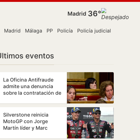
36°
Madrid
Madrid
Málaga
PP
Policía
Policía judicial
Real Madr
Últimos eventos
La Oficina Antifraude
admite una denuncia
sobre la contratación de
la hija de Orriols como
policía…
Silverstone reinicia
MotoGP con Jorge
Martín líder y Marc
Márquez al acecho