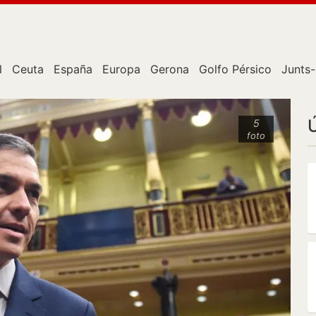
l
Ceuta
España
Europa
Gerona
Golfo Pérsico
Junts-
5
foto