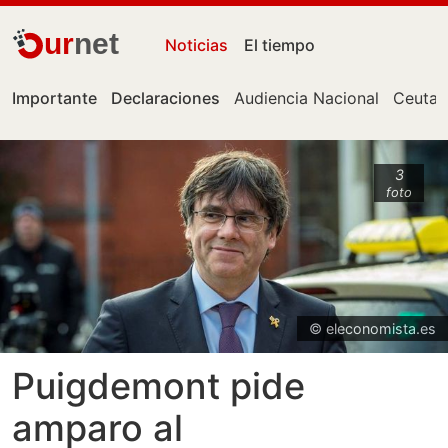
ur
net
Noticias
El tiempo
Importante
Declaraciones
Audiencia Nacional
Ceuta
3
foto
© eleconomista.es
Puigdemont pide
amparo al