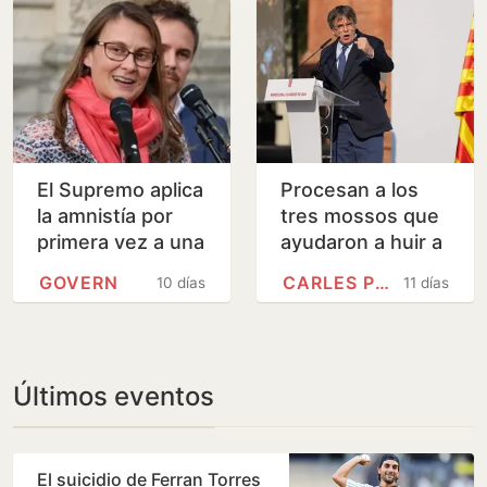
El Supremo aplica
Procesan a los
la amnistía por
tres mossos que
primera vez a una
ayudaron a huir a
consellera del
Puigdemont
GOVERN
CARLES PUIGDEMONT
10 días
11 días
Govern que
impulsó el 1-O
Últimos eventos
El suicidio de Ferran Torres