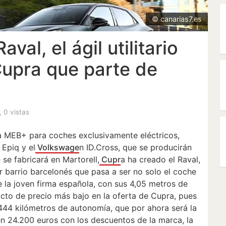
© canarias7.es
val, el ágil utilitario
Cupra que parte de
, 0 vistas
ma MEB+ para coches exclusivamente eléctricos,
Epiq y el
Volkswage
n ID.Cross, que se producirán
e se fabricará en Martorell,
Cupr
a ha creado el Raval,
barrio barcelonés que pasa a ser no solo el coche
 la joven firma española, con sus 4,05 metros de
ucto de precio más bajo en la oferta de Cupra, pues
444 kilómetros de autonomía, que por ahora será la
en 24.200 euros con los descuentos de la marca, la