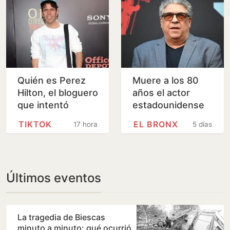
Quién es Perez
Muere a los 80
Hilton, el bloguero
años el actor
que intentó
estadounidense
suicidarse
Vicent Pastore,
TIKTOK
EL BRONX
17 horas
5 días
durante un
conocido por 'Los
directo en TikTok
Soprano'
Últimos eventos
La tragedia de Biescas
minuto a minuto: qué ocurrió