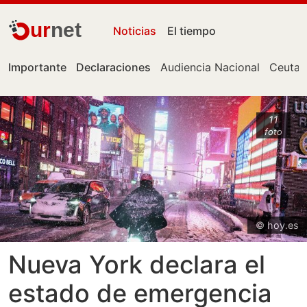
ur
net
Noticias
El tiempo
Importante
Declaraciones
Audiencia Nacional
Ceuta
11
foto
© hoy.es
Nueva York declara el
estado de emergencia