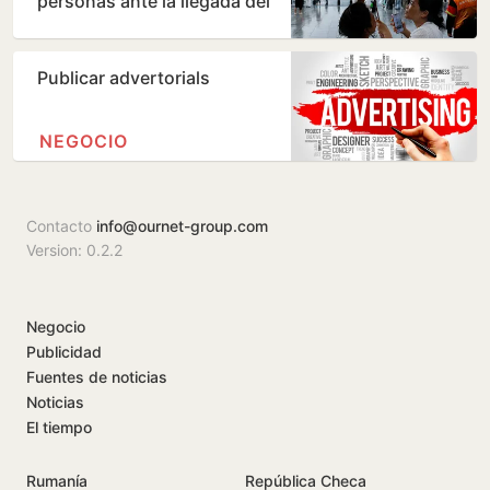
personas ante la llegada del
tifón 'Dolphin'
Publicar advertorials
NEGOCIO
Contacto
info@ournet-group.com
Version: 0.2.2
Negocio
Publicidad
Fuentes de noticias
Noticias
El tiempo
Rumanía
República Checa