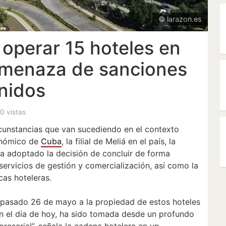
© larazon.es
 operar 15 hoteles en
amenaza de sanciones
nidos
 0 vistas
rcunstancias que van sucediendo en el contexto
conómico de
Cuba
, la filial de Meliá en el país, la
ha adoptado la decisión de concluir de forma
servicios de gestión y comercialización, así como la
cas hoteleras.
l pasado 26 de mayo a la propiedad de estos hoteles
en el día de hoy, ha sido tomada desde un profundo
resarial”, señala la cadena hotelera en un