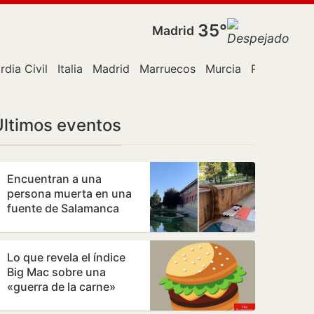
35°
Madrid
rdia Civil
Italia
Madrid
Marruecos
Murcia
Policía
Ro
Últimos eventos
Encuentran a una
persona muerta en una
fuente de Salamanca
Lo que revela el índice
Big Mac sobre una
«guerra de la carne»
monetaria a escala