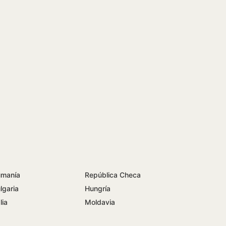
manía
República Checa
lgaria
Hungría
lia
Moldavia