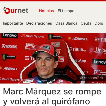
ur
net
Noticias
El tiempo
Importante
Declaraciones
Casa Blanca
Ceuta
Donal
© canarias7.es
Marc Márquez se rompe
y volverá al quirófano