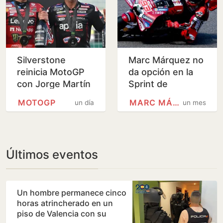
Silverstone
Marc Márquez no
reinicia MotoGP
da opción en la
con Jorge Martín
Sprint de
líder y Marc
Sachsenring y
MOTOGP
MARC MÁRQUEZ
un día
un mes
Márquez al
aprieta el Mundial
acecho
Últimos eventos
Un hombre permanece cinco
horas atrincherado en un
piso de Valencia con su