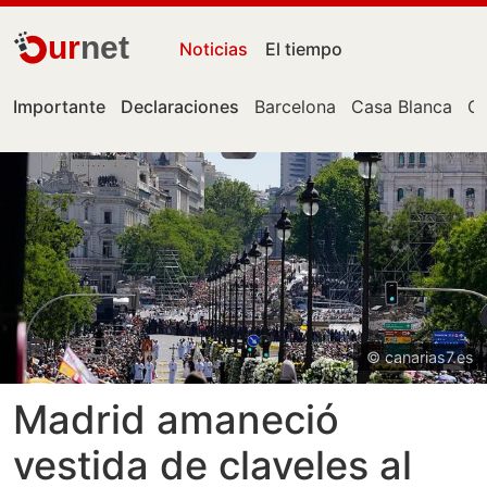
ur
net
Noticias
El tiempo
Importante
Declaraciones
Barcelona
Casa Blanca
Ce
© canarias7.es
Madrid amaneció
vestida de claveles al