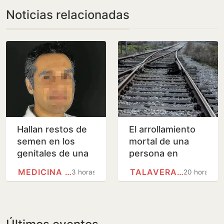
Noticias relacionadas
Hallan restos de
El arrollamiento
semen en los
mortal de una
genitales de una
persona en
de las víctimas del
Talavera de la
MEDICINA FORENSE
TALAVERA DE LA REINA
3 horas
20 horas
cirujano acusado
Reina provoca el
de violar en sus…
corte de la línea
de tren…