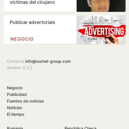
víctimas del cirujano
acusado de violar en sus…
Publicar advertorials
NEGOCIO
Contacto
info@ournet-group.com
Version: 0.2.2
Negocio
Publicidad
Fuentes de noticias
Noticias
El tiempo
Rumanía
República Checa