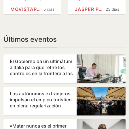
una disculpa: “Mi
historia del Tour
MOVISTAR PLUS+
JASPER PHILIPSEN
5 días
23 días
amor por el país
sigue intacto”
Últimos eventos
El Gobierno da un ultimátum
a Italia para que retire los
controles en la frontera a los
viajeros que…
Los autónomos extranjeros
impulsan el empleo turístico
en plena regularización
«Matar nunca es el primer