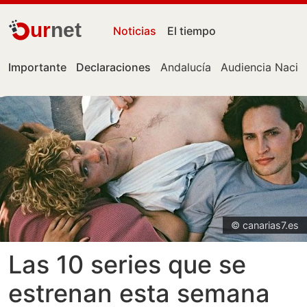
ur
net
Noticias
El tiempo
Importante
Declaraciones
Andalucía
Audiencia Nacio
© canarias7.es
Las 10 series que se
estrenan esta semana