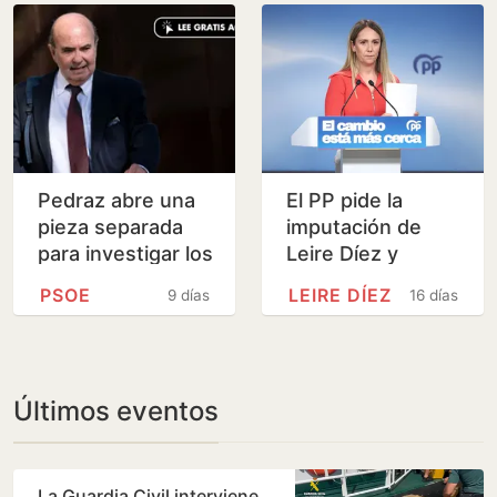
Pedraz abre una
El PP pide la
pieza separada
imputación de
para investigar los
Leire Díez y
supuestos pagos
cuatro personas
PSOE
LEIRE DÍEZ
9 días
16 días
del PSOE para
más por crear un
financiar las…
puesto a medida
en Correos…
Últimos eventos
La Guardia Civil interviene