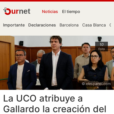
ur
net
Noticias
El tiempo
Importante
Declaraciones
Barcelona
Casa Blanca
Ce
10
foto
© elespanol.com
La UCO atribuye a
Gallardo la creación del