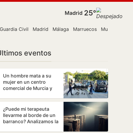
25°
Madrid
Guardia Civil
Madrid
Málaga
Marruecos
Murcia
PP
P
Últimos eventos
Un hombre mata a su
mujer en un centro
comercial de Murcia y
logra huir
¿Puede mi terapeuta
llevarme al borde de un
barranco? Analizamos la
terapia de los Andic