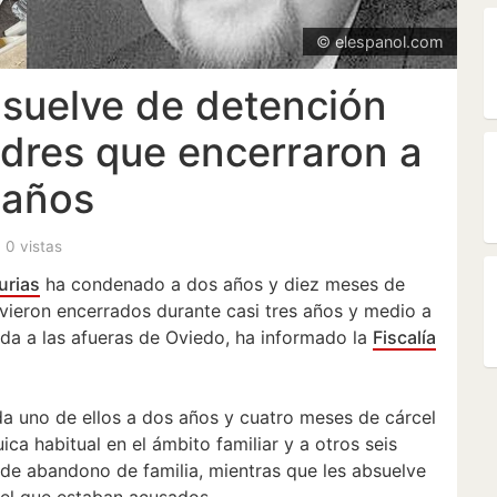
© elespanol.com
bsuelve de detención
padres que encerraron a
s años
, 0 vistas
urias
ha condenado a dos años y diez meses de
vieron encerrados durante casi tres años y medio a
uada a las afueras de Oviedo, ha informado la
Fiscalía
da uno de ellos a dos años y cuatro meses de cárcel
ica habitual en el ámbito familiar y a otros seis
 de abandono de familia, mientras que les absuelve
 del que estaban acusados.