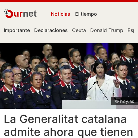
ur
net
Noticias
El tiempo
Importante
Declaraciones
Ceuta
Donald Trump
Esp
© hoy.es
La Generalitat catalana
admite ahora que tienen