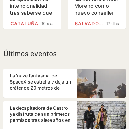
intencionalidad
Moreno como
tras saberse que
nuevo conseller
Cataluña se
de Derechos
CATALUÑA
SALVADOR ILLA
10 días
17 días
queda fuera del
Sociales de la
Informe PISA
Generalitat
Últimos eventos
La 'nave fantasma' de
SpaceX se estrella y deja un
cráter de 20 metros de
diámetro en la Luna
La decapitadora de Castro
ya disfruta de sus primeros
permisos tras siete años en
prisión