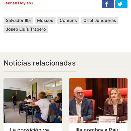
Leer en Hoy.es ›
Salvador Illa
Mossos
Comuns
Oriol Junqueras
Josep Lluís Trapero
Noticias relacionadas
La oposición ve
Illa nombra a Raúl