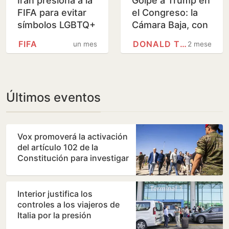
Irán presiona a la
Golpe a Trump en
FIFA para evitar
el Congreso: la
símbolos LGBTQ+
Cámara Baja, con
en su duelo con
mayoría
FIFA
DONALD TRUMP
un mes
2 meses
Egipto
republicana, vota
por primera vez
contra…
Últimos eventos
Vox promoverá la activación
del artículo 102 de la
Constitución para investigar
a Sánchez por…
Interior justifica los
controles a los viajeros de
Italia por la presión
migratoria en su país