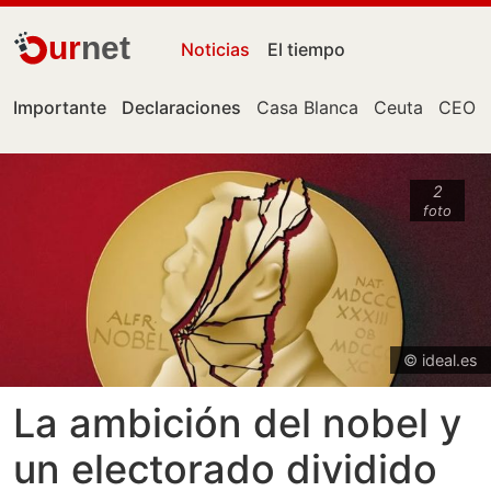
ur
net
Noticias
El tiempo
Importante
Declaraciones
Casa Blanca
Ceuta
CEO
2
foto
© ideal.es
La ambición del nobel y
un electorado dividido