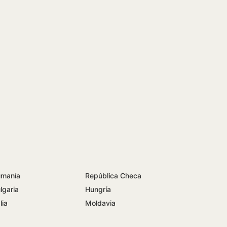
manía
República Checa
lgaria
Hungría
lia
Moldavia