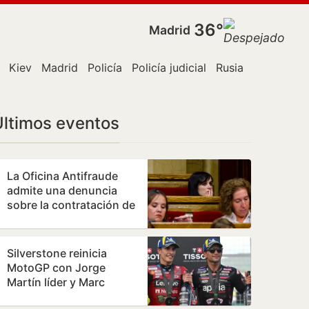
36°
Madrid
Kiev
Madrid
Policía
Policía judicial
Rusia
Ucrania
U
Últimos eventos
La Oficina Antifraude
admite una denuncia
sobre la contratación de
la hija de Orriols como
policía…
Silverstone reinicia
MotoGP con Jorge
Martín líder y Marc
Márquez al acecho