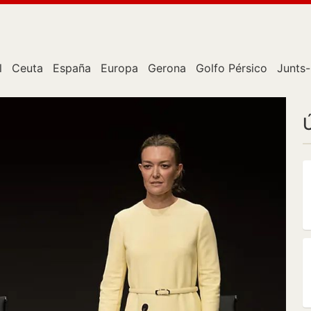
l
Ceuta
España
Europa
Gerona
Golfo Pérsico
Junts-