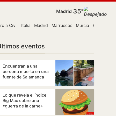
35°
Madrid
rdia Civil
Italia
Madrid
Marruecos
Murcia
Policía
Ro
Últimos eventos
Encuentran a una
persona muerta en una
fuente de Salamanca
Lo que revela el índice
Big Mac sobre una
«guerra de la carne»
monetaria a escala