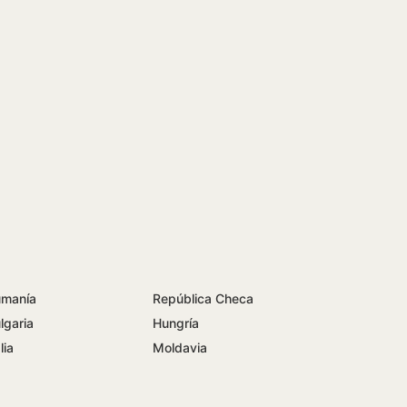
manía
República Checa
lgaria
Hungría
lia
Moldavia