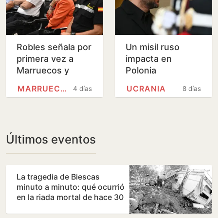
Robles señala por
Un misil ruso
primera vez a
impacta en
Marruecos y
Polonia
exige
MARRUECOS
UCRANIA
4 días
8 días
responsabilidades
por «echar a
personas a la…
Últimos eventos
La tragedia de Biescas
minuto a minuto: qué ocurrió
en la riada mortal de hace 30
años