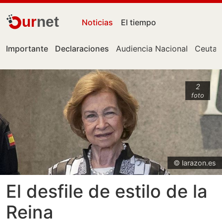
ur
net
Noticias
El tiempo
Importante
Declaraciones
Audiencia Nacional
Ceuta
2
foto
© larazon.es
El desfile de estilo de la
Reina