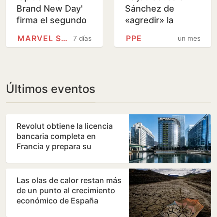
Brand New Day'
Sánchez de
firma el segundo
«agredir» la
mejor estreno de
democracia ante
MARVEL STUDIOS
PPE
7 días
un mes
la historia y roza
sus socios
ya los 1.000…
europeos
Últimos eventos
Revolut obtiene la licencia
bancaria completa en
Francia y prepara su
expansión por Europa
Las olas de calor restan más
de un punto al crecimiento
económico de España