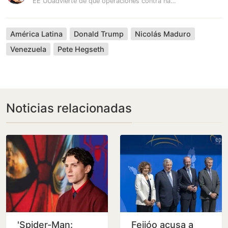
EE UUadvierte de que operaciones contra narcolanchas «volverán a…
América Latina
Donald Trump
Nicolás Maduro
Venezuela
Pete Hegseth
Noticias relacionadas
'Spider-Man:
Feijóo acusa a