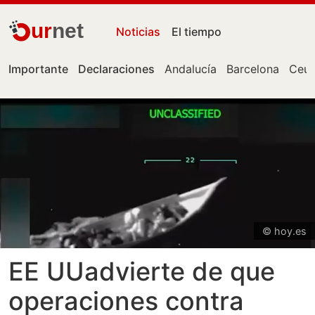
ur
net
Noticias
El tiempo
Importante
Declaraciones
Andalucía
Barcelona
Ceut
© hoy.es
EE UUadvierte de que
operaciones contra