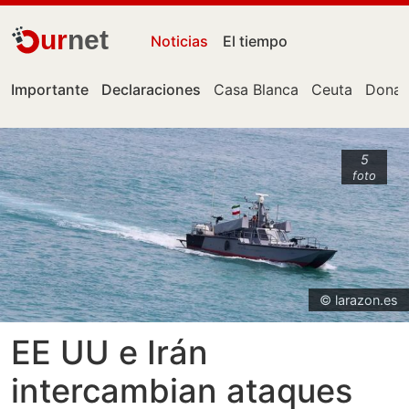
ur
net
Noticias
El tiempo
Importante
Declaraciones
Casa Blanca
Ceuta
Donal
5
foto
© larazon.es
EE UU e Irán
intercambian ataques