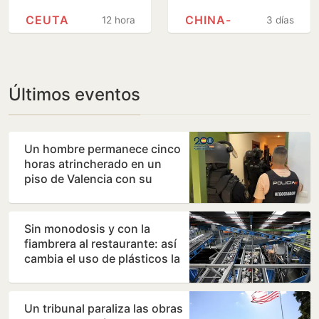
Ceuta con dos
sus maniobras
CEUTA
CHINA-
12 horas
3 días
fragatas de la
militares
Armada
Últimos eventos
Un hombre permanece cinco
horas atrincherado en un
piso de Valencia con su
madre
Sin monodosis y con la
fiambrera al restaurante: así
cambia el uso de plásticos la
nueva directiva…
Un tribunal paraliza las obras