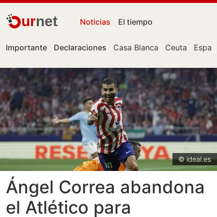
ur
net
Noticias
El tiempo
Importante
Declaraciones
Casa Blanca
Ceuta
Españ
© ideal.es
Ángel Correa abandona
el Atlético para