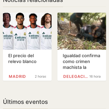
El precio del
Igualdad confirma
relevo blanco
como crimen
machista la
muerte de
MADRID
DELEGACIÓN DEL GOBIERNO
2 horas
16 horas
Melinda, de 45
años, en
Benahavís
Últimos eventos