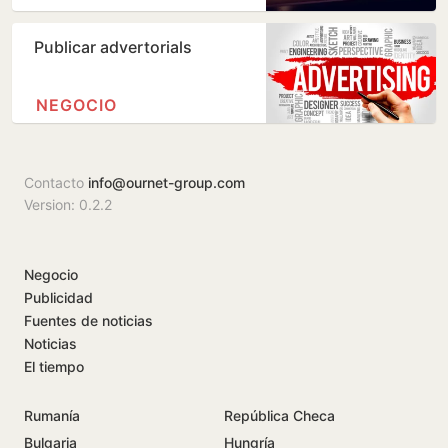
Publicar advertorials
NEGOCIO
Contacto
info@ournet-group.com
Version: 0.2.2
Negocio
Publicidad
Fuentes de noticias
Noticias
El tiempo
Rumanía
República Checa
Bulgaria
Hungría