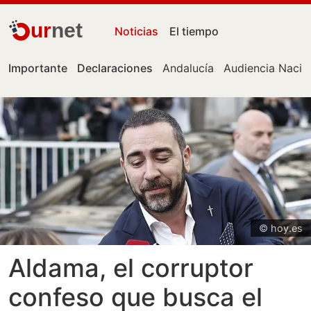
ur
net
Noticias
El tiempo
Importante
Declaraciones
Andalucía
Audiencia Nacio
© hoy.es
Aldama, el corruptor
confeso que busca el