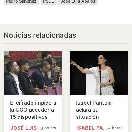
Pedro Sánchez
PSOE
José Luis Ábalos
Noticias relacionadas
El cifrado impide a
Isabel Pantoja
la UCO acceder a
aclara su
15 dispositivos
situación
clave de Koldo y
financiera tras el
JOSÉ LUIS ÁBALOS
ISABEL PANTOJA
una hora
4 horas
Aldama
revés de la