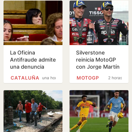
La Oficina
Silverstone
Antifraude admite
reinicia MotoGP
una denuncia
con Jorge Martín
sobre la
líder y Marc
CATALUÑA
MOTOGP
una hora
2 horas
contratación de la
Márquez al
hija de Orriols
acecho
como policía…