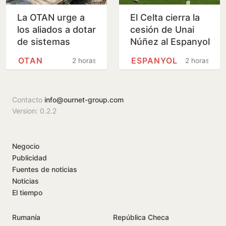
La OTAN urge a
El Celta cierra la
los aliados a dotar
cesión de Unai
de sistemas
Núñez al Espanyol
antimisiles a
OTAN
ESPANYOL
2 horas
2 horas
Ucrania antes del
invierno
Contacto
info@ournet-group.com
Version: 0.2.2
Negocio
Publicidad
Fuentes de noticias
Noticias
El tiempo
Rumanía
República Checa