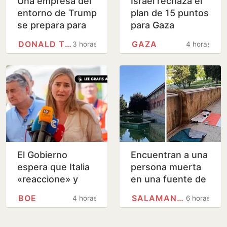
Una empresa del
Israel rechaza el
entorno de Trump
plan de 15 puntos
se prepara para
para Gaza
perforar en
impulsado por
DONALD TRUMP
GAZA
3 horas
4 horas
Groenlandia sin
Trump
permiso de las…
El Gobierno
Encuentran a una
espera que Italia
persona muerta
«reaccione» y
en una fuente de
tenga claro que el
Salamanca
BOE
SALAMANCA
4 horas
6 horas
espacio
Schengen «no ha