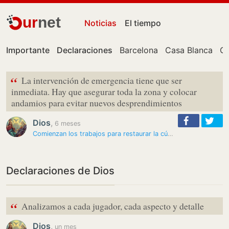
ur
net
Noticias
El tiempo
Importante
Declaraciones
Barcelona
Casa Blanca
Ce
“
La intervención de emergencia tiene que ser
inmediata. Hay que asegurar toda la zona y colocar
andamios para evitar nuevos desprendimientos
Dios
,
6 meses
Comienzan los trabajos para restaurar la cúpula de La Purísima de…
Declaraciones de Dios
“
Analizamos a cada jugador, cada aspecto y detalle
Dios
,
un mes