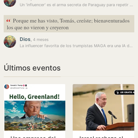
Un 'influencer' es el arma secreta de Paraguay para repetir el milagro…
“
Porque me has visto, Tomás, creíste; bienaventurados
los que no vieron y creyeron
Dios
,
4 meses
La influencer favorita de los trumpistas MAGA era una IA de un…
Últimos eventos