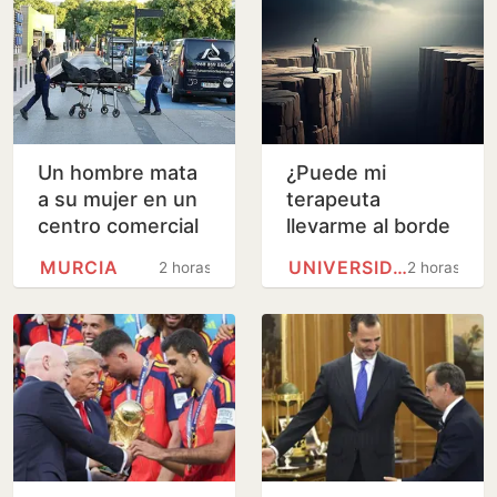
Un hombre mata
¿Puede mi
a su mujer en un
terapeuta
centro comercial
llevarme al borde
de Murcia y logra
de un barranco?
MURCIA
UNIVERSIDAD DE BARCELONA
2 horas
2 horas
huir
Analizamos la
terapia de los
Andic