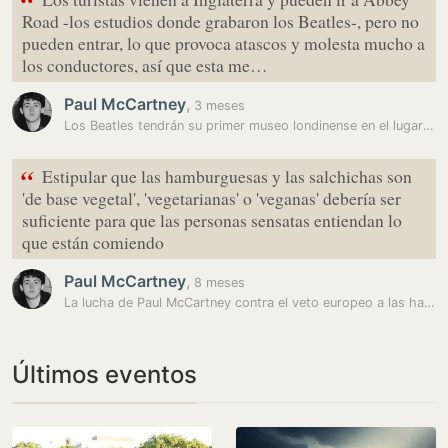
“
Road -los estudios donde grabaron los Beatles-, pero no
pueden entrar, lo que provoca atascos y molesta mucho a
los conductores, así que esta me…
Paul McCartney
,
3 meses
Los Beatles tendrán su primer museo londinense en el lugar de su…
“
Estipular que las hamburguesas y las salchichas son
'de base vegetal', 'vegetarianas' o 'veganas' debería ser
suficiente para que las personas sensatas entiendan lo
que están comiendo
Paul McCartney
,
8 meses
La lucha de Paul McCartney contra el veto europeo a las hamburguesas…
Últimos eventos