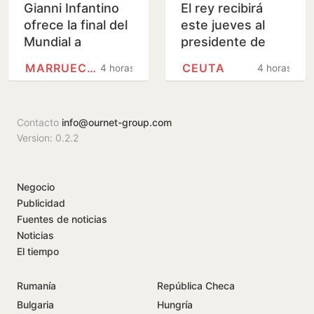
Gianni Infantino
El rey recibirá
ofrece la final del
este jueves al
Mundial a
presidente de
Marruecos a
Ceuta en Palma
MARRUECOS
CEUTA
4 horas
4 horas
cambio de apoyos
para su
continuidad,…
Contacto
info@ournet-group.com
Version: 0.2.2
Negocio
Publicidad
Fuentes de noticias
Noticias
El tiempo
Rumanía
República Checa
Bulgaria
Hungría