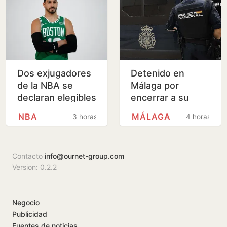
Dos exjugadores
Detenido en
de la NBA se
Málaga por
declaran elegibles
encerrar a su
para el draft de la
mujer y amenazar
NBA
MÁLAGA
3 horas
4 horas
liga femenina
con quemar la
vivienda
Contacto
info@ournet-group.com
Version: 0.2.2
Negocio
Publicidad
Fuentes de noticias