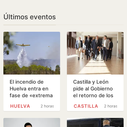
Últimos eventos
El incendio de
Castilla y León
Huelva entra en
pide al Gobierno
fase de «extrema
el retorno de los
complejidad» por
menores a
HUELVA
CASTILLA
2 horas
2 horas
los cambios de
Marruecos desde
viento
Ceuta