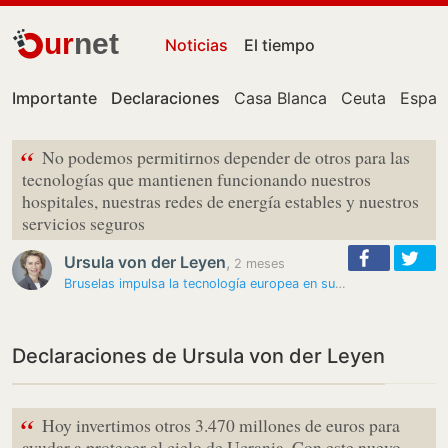
ur
net
Noticias
El tiempo
Importante
Declaraciones
Casa Blanca
Ceuta
Españ
“
No podemos permitirnos depender de otros para las
tecnologías que mantienen funcionando nuestros
hospitales, nuestras redes de energía estables y nuestros
servicios seguros
Ursula von der Leyen
,
2 meses
Bruselas impulsa la tecnología europea en su nuevo plan para reducir…
Declaraciones de Ursula von der Leyen
“
Hoy invertimos otros 3.470 millones de euros para
ayudar a proteger el cielo de Ucrania. Con este nuevo