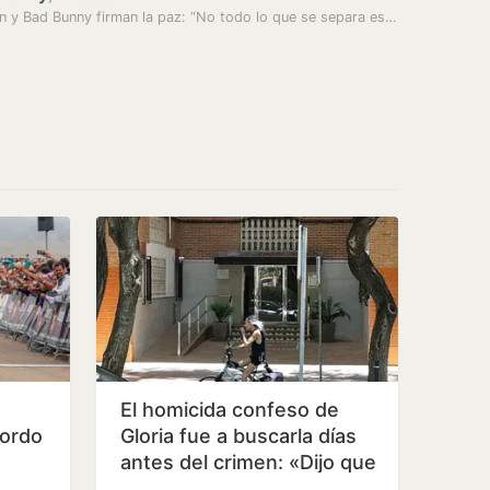
in y Bad Bunny firman la paz: “No todo lo que se separa es…
El homicida confeso de
bordo
Gloria fue a buscarla días
antes del crimen: «Dijo que
había quedado con…