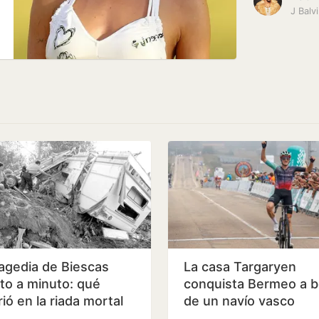
J Balv
ragedia de Biescas
La casa Targaryen
to a minuto: qué
conquista Bermeo a 
ió en la riada mortal
de un navío vasco
ace 30 años