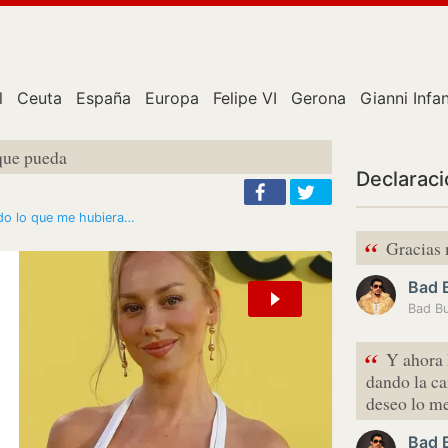
l
Ceuta
España
Europa
Felipe VI
Gerona
Gianni Infa
 que pueda
Declarac
odo lo que me hubiera…
“
Gracias 
Bad 
“
Y ahora
dando la ca
deseo lo me
Bad 