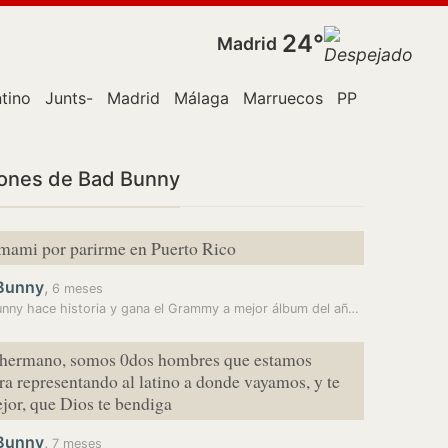
24°
Madrid
ntino
Junts-
Madrid
Málaga
Marruecos
PP
Policía
R
iones de Bad Bunny
mami por parirme en Puerto Rico
Bunny
,
6 meses
Bad Bunny hace historia y gana el Grammy a mejor álbum del año con un…
 hermano, somos 0dos hombres que estamos
ra representando al latino a donde vayamos, y te
jor, que Dios te bendiga
Bunny
,
7 meses