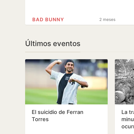
BAD BUNNY
2 meses
Últimos eventos
El suicidio de Ferran
La t
Torres
minu
ocurr
de h