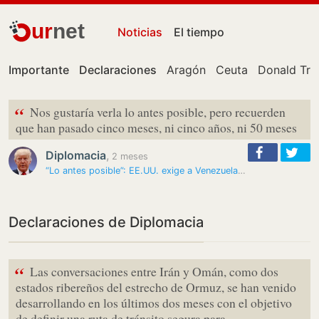
ur
net
Noticias
El tiempo
Importante
Declaraciones
Aragón
Ceuta
Donald Tr
“
Nos gustaría verla lo antes posible, pero recuerden
que han pasado cinco meses, ni cinco años, ni 50 meses
Diplomacia
,
2 meses
“Lo antes posible”: EE.UU. exige a Venezuela una reforma electoral
Declaraciones de Diplomacia
“
Las conversaciones entre Irán y Omán, como dos
estados ribereños del estrecho de Ormuz, se han venido
desarrollando en los últimos dos meses con el objetivo
de definir una ruta de tránsito segura para…