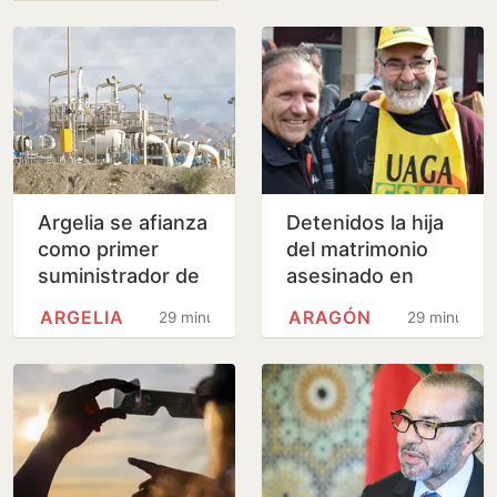
Argelia se afianza
Detenidos la hija
como primer
del matrimonio
suministrador de
asesinado en
gas de España
Tauste y su
ARGELIA
ARAGÓN
29 minutos
29 minutos
con el 47% de las
pareja como
ventas en julio
presuntos
autores del
doble…