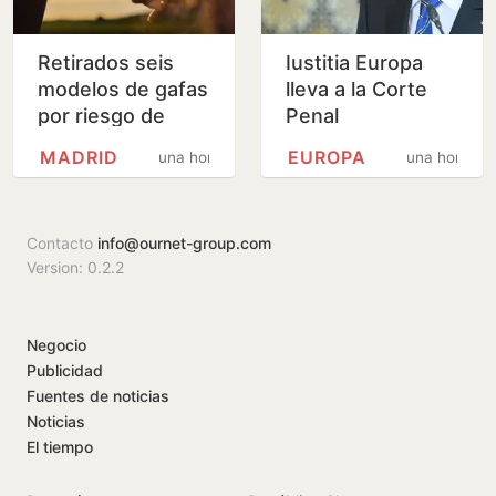
Retirados seis
Iustitia Europa
modelos de gafas
lleva a la Corte
por riesgo de
Penal
lesiones oculares
Internacional la
MADRID
EUROPA
una hora
una hora
crisis de Ceuta y
pide investigar al
rey de…
Contacto
info@ournet-group.com
Version: 0.2.2
Negocio
Publicidad
Fuentes de noticias
Noticias
El tiempo