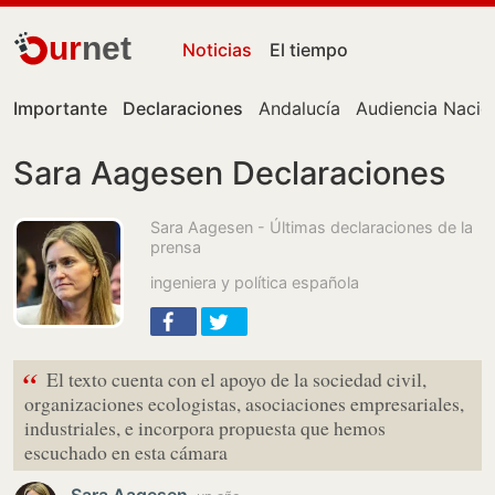
ur
net
Noticias
El tiempo
Importante
Declaraciones
Andalucía
Audiencia Nacio
Sara Aagesen Declaraciones
Sara Aagesen - Últimas declaraciones de la
prensa
ingeniera y política española
“
El texto cuenta con el apoyo de la sociedad civil,
organizaciones ecologistas, asociaciones empresariales,
industriales, e incorpora propuesta que hemos
escuchado en esta cámara