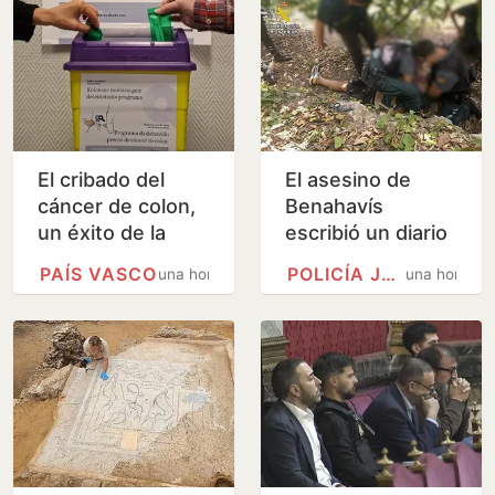
El cribado del
El asesino de
cáncer de colon,
Benahavís
un éxito de la
escribió un diario
sanidad vasca
durante su fuga
PAÍS VASCO
POLICÍA JUDICIAL
una hora
una hora
en el que
confesaba el
crimen