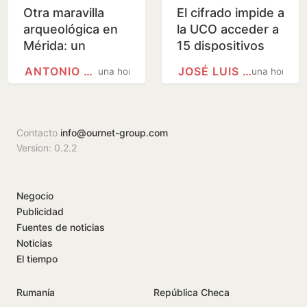
Otra maravilla
El cifrado impide a
arqueológica en
la UCO acceder a
Mérida: un
15 dispositivos
mosaico en
clave de Koldo y
ANTONIO RODRÍGUEZ OSUNA
JOSÉ LUIS ÁBALOS
una hora
una hora
blanco y negro
Aldama
con temática
marina en el
parque…
Contacto
info@ournet-group.com
Version: 0.2.2
Negocio
Publicidad
Fuentes de noticias
Noticias
El tiempo
Rumanía
República Checa