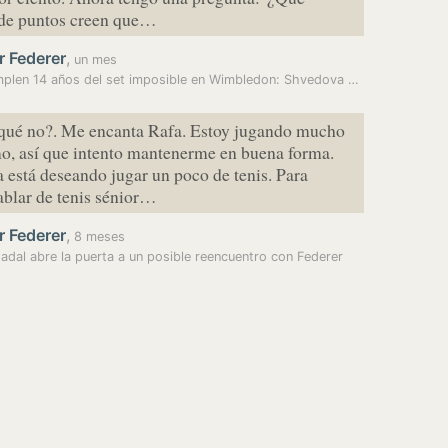
 de puntos creen que…
r Federer
,
un mes
Se cumplen 14 años del set imposible en Wimbledon: Shvedova se lo ganó…
 qué no?. Me encanta Rafa. Estoy jugando mucho
o, así que intento mantenerme en buena forma.
 está deseando jugar un poco de tenis. Para
ablar de tenis sénior…
r Federer
,
8 meses
adal abre la puerta a un posible reencuentro con Federer