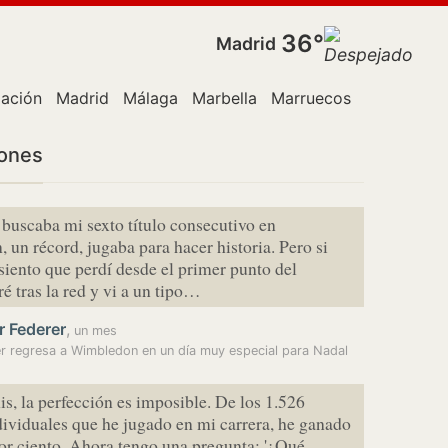
36°
Madrid
gación
Madrid
Málaga
Marbella
Marruecos
Policía
Po
iones
buscaba mi sexto título consecutivo en
un récord, jugaba para hacer historia. Pero si
 siento que perdí desde el primer punto del
ré tras la red y vi a un tipo…
r Federer
,
un mes
r regresa a Wimbledon en un día muy especial para Nadal
nis, la perfección es imposible. De los 1.526
dividuales que he jugado en mi carrera, he ganado
por ciento. Ahora tengo una pregunta: '¿Qué