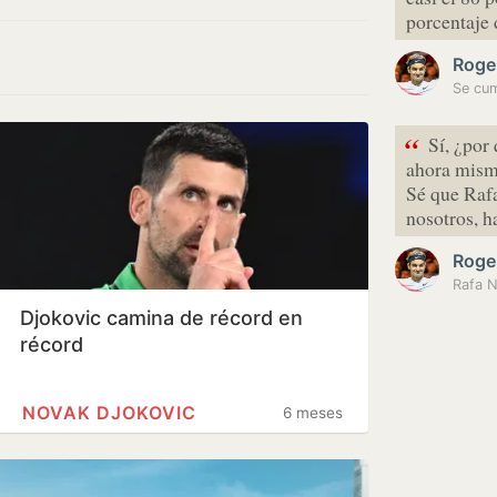
porcentaje
Roge
“
Sí, ¿por
ahora mism
Sé que Rafa
nosotros, h
Roge
Rafa N
Djokovic camina de récord en
récord
NOVAK DJOKOVIC
6 meses