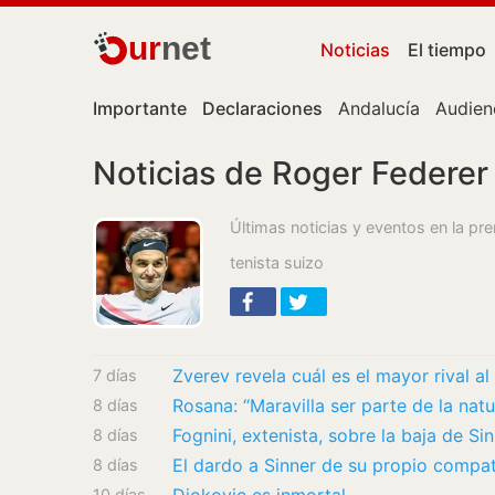
ur
net
Noticias
El tiempo
Importante
Declaraciones
Andalucía
Audien
Noticias de Roger Federer
Últimas noticias y eventos en la pr
tenista suizo
Zverev revela cuál es el mayor rival a
7 días
Rosana: “Maravilla ser parte de la nat
8 días
8 días
8 días
10 días