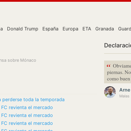
ta
Donald Trump
España
Europa
ETA
Granada
Guard
Declarac
rensa sobre Mónaco
“
Obviamen
piernas. No
como buen p
Arne 
Malas 
a perderse toda la temporada
is FC revienta el mercado
is FC revienta el mercado
is FC revienta el mercado