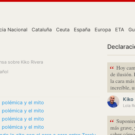
cia Nacional
Cataluña
Ceuta
España
Europa
ETA
Gu
Declarac
ensa sobre Kiko Rivera
“
Hoy cami
añol
de ilusión.
la cara más
increíble,
Kiko 
 polémica y el mito
Lola R
 polémica y el mito
 polémica y el mito
“
Suponien
 polémica y el mito
más grave, 
saber cómo 