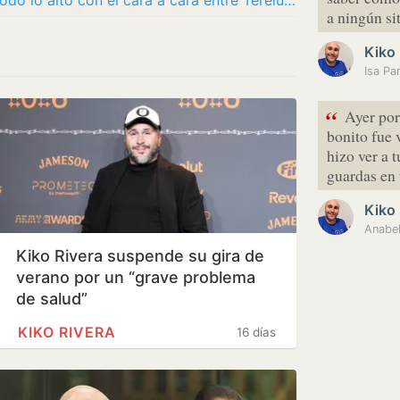
‘¡De Viernes!’ despide temporada por todo lo alto con el cara a cara entre Terelu Campos y…
a ningún si
Kiko 
“
Ayer por
bonito fue 
hizo ver a 
guardas en
Kiko 
Kiko Rivera suspende su gira de
verano por un “grave problema
de salud”
KIKO RIVERA
16 días