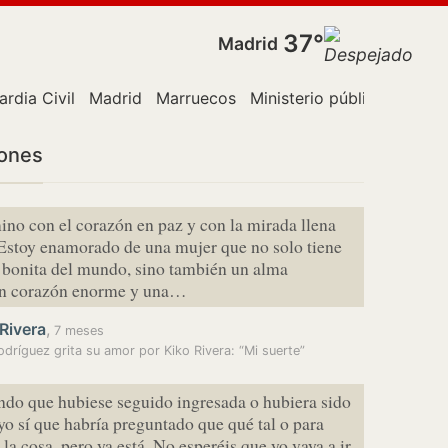
37°
Madrid
ardia Civil
Madrid
Marruecos
Ministerio público
París
iones
no con el corazón en paz y con la mirada llena
 Estoy enamorado de una mujer que no solo tiene
 bonita del mundo, sino también un alma
 un corazón enorme y una…
Rivera
,
7 meses
odríguez grita su amor por Kiko Rivera: “Mi suerte”
do que hubiese seguido ingresada o hubiera sido
yo sí que habría preguntado que qué tal o para
la cosa, pero ya está. No esperéis que yo vaya a ir