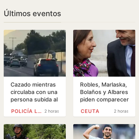
Últimos eventos
Cazado mientras
Robles, Marlaska,
circulaba con una
Bolaños y Albares
persona subida al
piden comparecer
techo del coche
en el Congreso
POLICÍA LOCAL
CEUTA
2 horas
2 horas
por las calles de
por la crisis de
Jávea
Ceuta