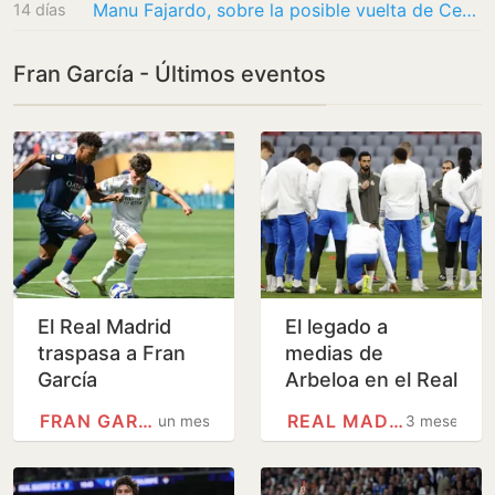
Manu Fajardo, sobre la posible vuelta de Ceballos: “El nombre de Dani está ahí, pero no me…
14 días
Fran García - Últimos eventos
El Real Madrid
El legado a
traspasa a Fran
medias de
García
Arbeloa en el Real
Madrid
FRAN GARCÍA
REAL MADRID
un mes
3 meses