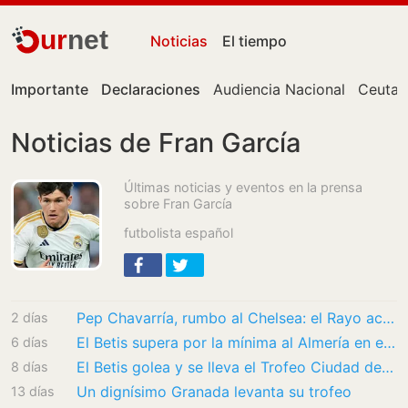
ur
net
Noticias
El tiempo
Importante
Declaraciones
Audiencia Nacional
Ceuta
Noticias de Fran García
Últimas noticias y eventos en la prensa
sobre Fran García
futbolista español
Pep Chavarría, rumbo al Chelsea: el Rayo acepta 21+3
2 días
El Betis supera por la mínima al Almería en el debut de Isco
6 días
El Betis golea y se lleva el Trofeo Ciudad de La Línea
8 días
Un dignísimo Granada levanta su trofeo
13 días