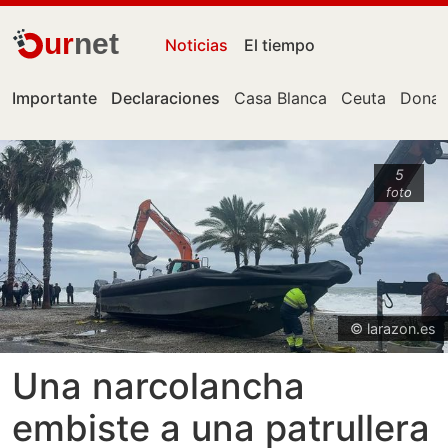
ur
net
Noticias
El tiempo
Importante
Declaraciones
Casa Blanca
Ceuta
Donal
5
foto
© larazon.es
Una narcolancha
embiste a una patrullera