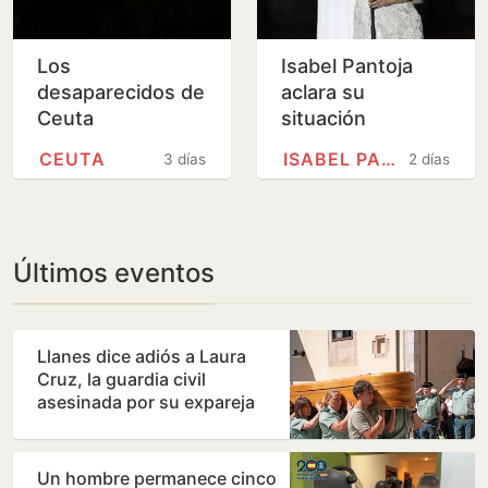
Los
Isabel Pantoja
desaparecidos de
aclara su
Ceuta
situación
financiera tras el
CEUTA
ISABEL PANTOJA
3 días
2 días
revés de la
Audiencia
Nacional
Últimos eventos
Llanes dice adiós a Laura
Cruz, la guardia civil
asesinada por su expareja
Un hombre permanece cinco