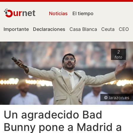
ur
net
Noticias
El tiempo
Importante
Declaraciones
Casa Blanca
Ceuta
CEO
2
foto
© larazon.es
Un agradecido Bad
Bunny pone a Madrid a