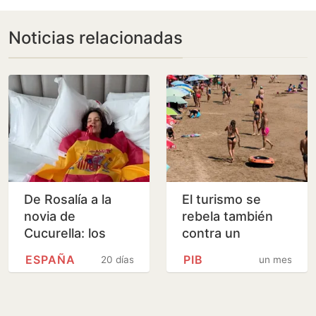
Noticias relacionadas
De Rosalía a la
El turismo se
novia de
rebela también
Cucurella: los
contra un
famosos celebran
absentismo que
ESPAÑA
PIB
20 días
un mes
la victoria de
cuesta casi 6.000
España
millones al sector