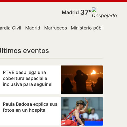
37°
Madrid
ardia Civil
Madrid
Marruecos
Ministerio público
París
Últimos eventos
RTVE despliega una
cobertura especial e
inclusiva para seguir el
eclipse solar del 12 de
agosto
Paula Badosa explica sus
fotos en un hospital