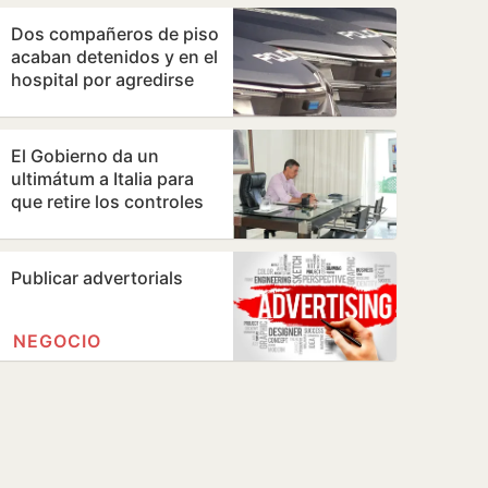
Dos compañeros de piso
acaban detenidos y en el
hospital por agredirse
con muletas y floreros
El Gobierno da un
ultimátum a Italia para
que retire los controles
en la frontera a los
viajeros que…
Publicar advertorials
NEGOCIO