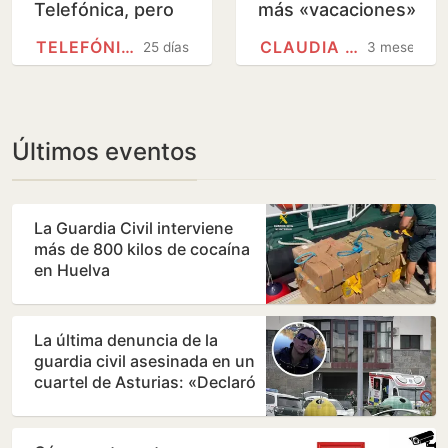
Telefónica, pero
más «vacaciones»
para ser
en México:
TELEFÓNICA
CLAUDIA SHEINBAUM
25 días
3 meses
homenajeado
«Aprendería
mucho»
Últimos eventos
La Guardia Civil interviene
más de 800 kilos de cocaína
en Huelva
La última denuncia de la
guardia civil asesinada en un
cuartel de Asturias: «Declaró
que sentía…