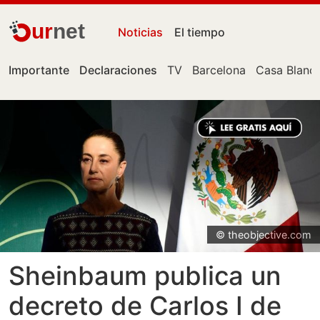
ur
net
Noticias
El tiempo
Importante
Declaraciones
TV
Barcelona
Casa Blanc
© theobjective.com
Sheinbaum publica un
decreto de Carlos I de