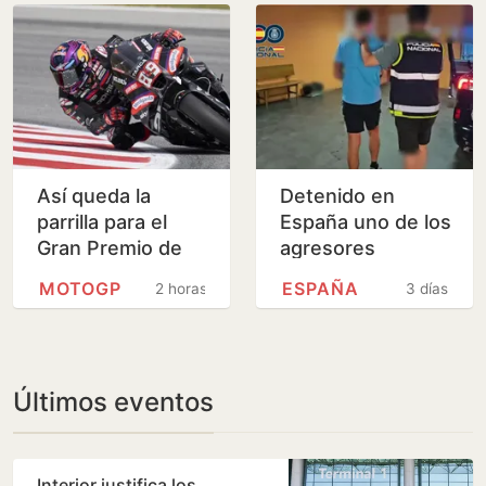
Así queda la
Detenido en
parrilla para el
España uno de los
Gran Premio de
agresores
Gran Bretaña de
sexuales más
MOTOGP
ESPAÑA
2 horas
3 días
MotoGP
buscados del
Reino Unido
Últimos eventos
Interior justifica los