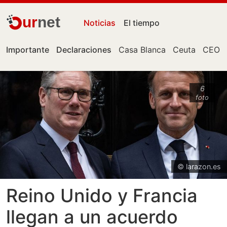
ur
net
Noticias
El tiempo
Importante
Declaraciones
Casa Blanca
Ceuta
CEO
6
foto
© larazon.es
Reino Unido y Francia
llegan a un acuerdo