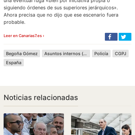
una eventual fuga «bien por iniciativa propia o
siguiendo órdenes de sus superiores jerárquicos».
Ahora precisa que no dijo que ese escenario fuera
probable.
Leer en Canarias7.es ›
Begoña Gómez
Asuntos internos (serie de televisión española)
Policía
CGPJ
España
Noticias relacionadas