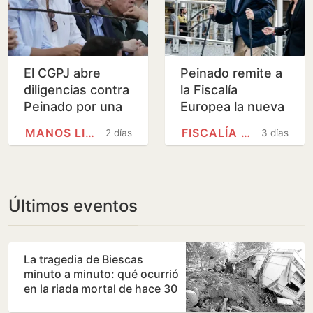
El CGPJ abre
Peinado remite a
diligencias contra
la Fiscalía
Peinado por una
Europea la nueva
denuncia de
investigación
MANOS LIMPIAS
FISCALÍA EUROPEA
2 días
3 días
Manos Limpias
sobre el
por supuesto
empresario de las
maltrato en…
cartas de…
Últimos eventos
La tragedia de Biescas
minuto a minuto: qué ocurrió
en la riada mortal de hace 30
años