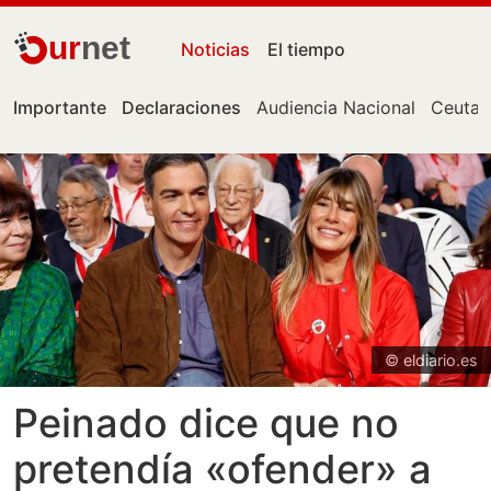
ur
net
Noticias
El tiempo
Importante
Declaraciones
Audiencia Nacional
Ceuta
© eldiario.es
Peinado dice que no
pretendía «ofender» a