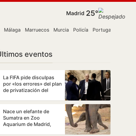
25°
Madrid
Málaga
Marruecos
Murcia
Policía
Portugal
The Tim
Últimos eventos
La FIFA pide disculpas
por «los errores» del plan
de privatización del
Mundial
Nace un elefante de
Sumatra en Zoo
Aquarium de Madrid,
especie en Peligro Crítico