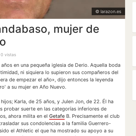
© larazon.es
andabaso, mujer de
ro
, 0 vistas
 años en una pequeña iglesia de Derio. Aquella boda
ntimidad, ni siquiera lo supieron sus compañeros del
nera de empezar el año», dijo entonces la leyenda
iero' a su mujer en Año Nuevo.
ijos; Karla, de 25 años, y Julen Jon, de 22. Él ha
s probar suerte en las categorías inferiores de
ros, ahora milita en el
Getafe
B. Precisamente el club
rasladar sus condolencias a la familia Guerrero-
ido el Athletic el que ha mostrado su apoyo a su