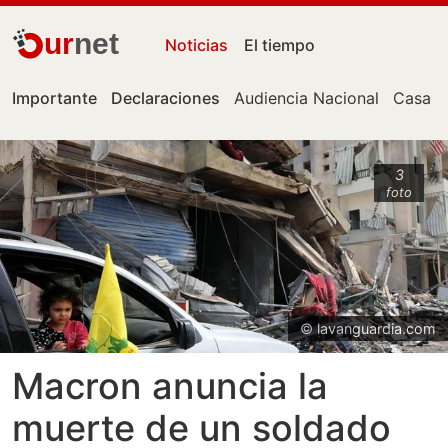
ur
net
Noticias
El tiempo
Importante
Declaraciones
Audiencia Nacional
Casa B
3
foto
© lavanguardia.com
Macron anuncia la
muerte de un soldado