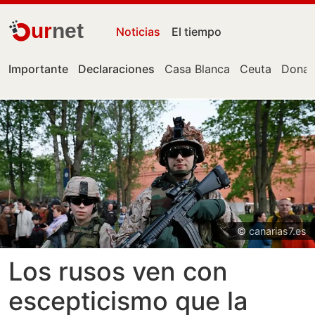
ur
net
Noticias
El tiempo
Importante
Declaraciones
Casa Blanca
Ceuta
Donal
© canarias7.es
Los rusos ven con
escepticismo que la