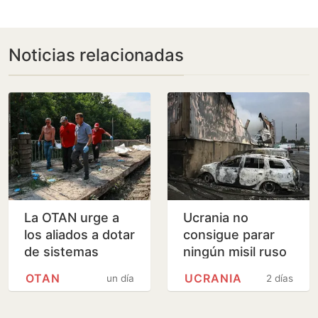
Noticias relacionadas
La OTAN urge a
Ucrania no
los aliados a dotar
consigue parar
de sistemas
ningún misil ruso
antimisiles a
por primera vez
OTAN
UCRANIA
un día
2 días
Ucrania antes del
en la guerra
invierno