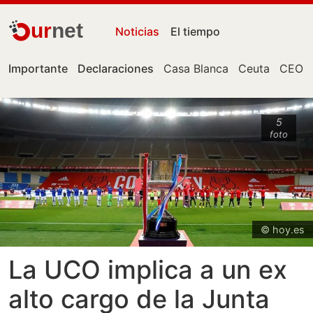
ur
net
Noticias
El tiempo
Importante
Declaraciones
Casa Blanca
Ceuta
CEO
5
foto
© hoy.es
La UCO implica a un ex
alto cargo de la Junta