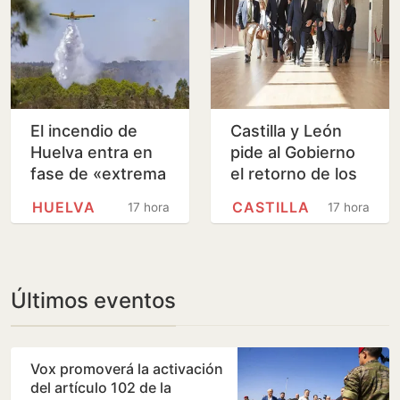
El incendio de
Castilla y León
Huelva entra en
pide al Gobierno
fase de «extrema
el retorno de los
complejidad» por
menores a
HUELVA
CASTILLA
17 horas
17 horas
los cambios de
Marruecos desde
viento
Ceuta
Últimos eventos
Vox promoverá la activación
del artículo 102 de la