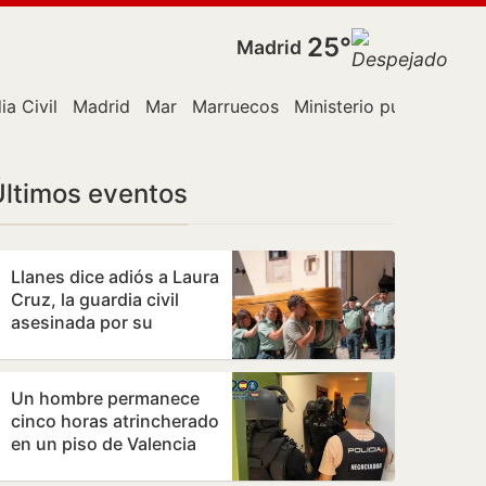
25°
Madrid
ia Civil
Madrid
Mar
Marruecos
Ministerio público
Pol
Últimos eventos
Llanes dice adiós a Laura
Cruz, la guardia civil
asesinada por su
expareja
Un hombre permanece
cinco horas atrincherado
en un piso de Valencia
con su madre