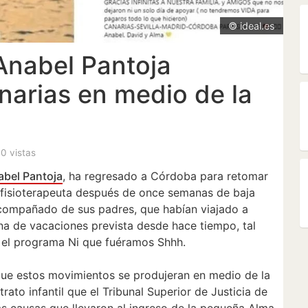
© ideal.es
Anabel Pantoja
arias en medio de la
 0 vistas
abel Pantoja
, ha regresado a Córdoba para retomar
 fisioterapeuta después de once semanas de baja
compañado de sus padres, que habían viajado a
a de vacaciones prevista desde hace tiempo, tal
el programa Ni que fuéramos Shhh.
que estos movimientos se produjeran en medio de la
rato infantil que el Tribunal Superior de Justicia de
las causas que llevaron al ingreso de la pequeña Alma