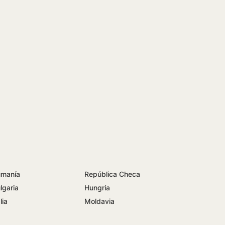
manía
República Checa
lgaria
Hungría
lia
Moldavia