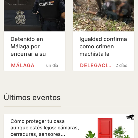
Detenido en
Igualdad confirma
Málaga por
como crimen
encerrar a su
machista la
mujer y amenazar
muerte de
MÁLAGA
DELEGACIÓN DEL GOBIERNO
un día
2 días
con quemar la
Melinda, de 45
vivienda
años, en
Benahavís
Últimos eventos
Cómo proteger tu casa
aunque estés lejos: cámaras,
cerraduras, sensores...