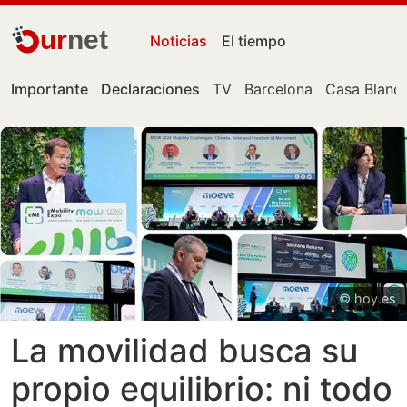
ur
net
Noticias
El tiempo
Importante
Declaraciones
TV
Barcelona
Casa Blanc
© hoy.es
La movilidad busca su
propio equilibrio: ni todo