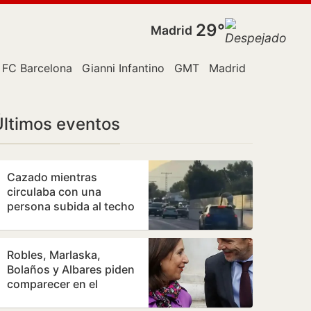
29°
Madrid
rlaska
FC Barcelona
Gianni Infantino
GMT
Madrid
Málaga
M
Últimos eventos
Cazado mientras
circulaba con una
persona subida al techo
del coche por las calles
de Jávea
Robles, Marlaska,
Bolaños y Albares piden
comparecer en el
Congreso por la crisis de