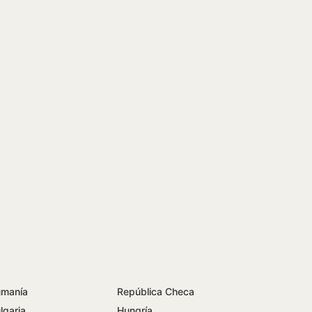
manía
República Checa
lgaria
Hungría