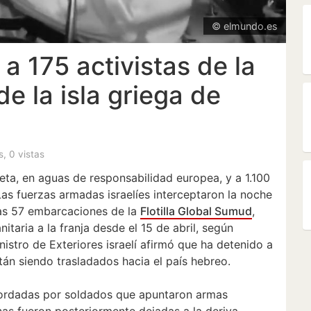
© elmundo.es
 a 175 activistas de la
 de la isla griega de
s, 0 vistas
reta, en aguas de responsabilidad europea, y a 1.100
 Las fuerzas armadas israelíes interceptaron la noche
las 57 embarcaciones de la
Flotilla Global Sumud
,
taria a la franja desde el 15 de abril, según
 Ministro de Exteriores israelí afirmó que ha detenido a
tán siendo trasladados hacia el país hebreo.
ordadas por soldados que apuntaron armas
nas fueron posteriormente dejadas a la deriva