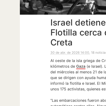
Israel detiene
Flotilla cerca
Creta
30 de abr. de 2026 14:00
, 18 noticia
Al oeste de la isla griega de C
kilómetros de
Gaza
(e Israel).
del miércoles al menos 21 de 
que se dirigen con ayuda humani
informó la flotilla e Israel. El
unos 175 activistas, quienes es
“Las embarcaciones fueron ab
automáticas contra ellas. Algu