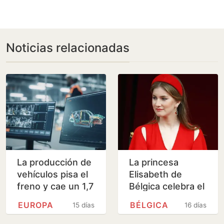
Noticias relacionadas
La producción de
La princesa
vehículos pisa el
Elisabeth de
freno y cae un 1,7
Bélgica celebra el
% hasta junio
día nacional del
EUROPA
BÉLGICA
15 días
16 días
país en la cumbre
de su popularidad