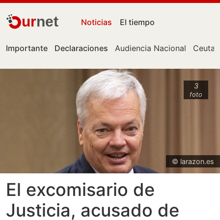
ur
net
Noticias
El tiempo
Importante
Declaraciones
Audiencia Nacional
Ceuta
3
foto
© larazon.es
El excomisario de
Justicia, acusado de