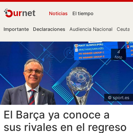
ur
net
Noticias
El tiempo
Importante
Declaraciones
Audiencia Nacional
Ceuta
4
foto
© sport.es
El Barça ya conoce a
sus rivales en el regreso