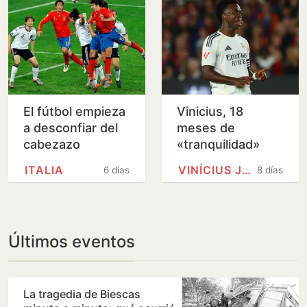
El fútbol empieza
Vinicius, 18
a desconfiar del
meses de
cabezazo
«tranquilidad»
cada vez más
ITALIA
VINÍCIUS JÚNIOR
6 días
8 días
intranquila
Últimos eventos
La tragedia de Biescas