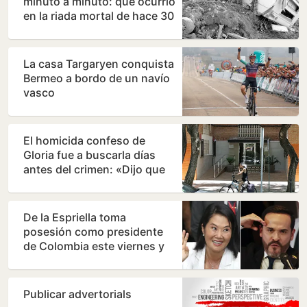
minuto a minuto: qué ocurrió
en la riada mortal de hace 30
años
La casa Targaryen conquista
Bermeo a bordo de un navío
vasco
El homicida confeso de
Gloria fue a buscarla días
antes del crimen: «Dijo que
había quedado con…
De la Espriella toma
posesión como presidente
de Colombia este viernes y
ratifica el giro a la…
Publicar advertorials