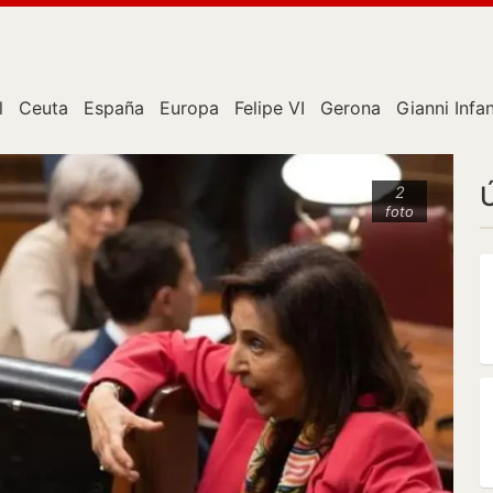
l
Ceuta
España
Europa
Felipe VI
Gerona
Gianni Infa
2
foto