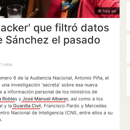
© hoy.es
acker' que filtró datos
e Sánchez el pasado
 1 vista
número 6 de la Audiencia Nacional, Antonio Piña, el
una investigación 'secreta' sobre esa nueva
te a información personal de los ministros de
a Roble
s y
José Manuel Albare
s, así como a los
l y la
Guardia Civi
l, Francisco Pardo y Mercedes
tro Nacional de Inteligencia (CNI), entre ellos a su
o.