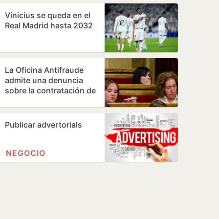
admite que…
Vinicius se queda en el
Real Madrid hasta 2032
La Oficina Antifraude
admite una denuncia
sobre la contratación de
la hija de Orriols como
policía…
Publicar advertorials
NEGOCIO