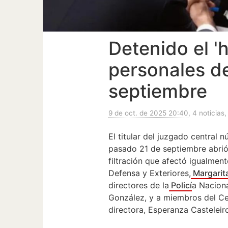
Detenido el 'h
personales d
septiembre
9 de oct. de 2025 20:40
, 4 noticias,
El titular del juzgado central 
pasado 21 de septiembre abrió 
filtración que afectó igualmen
Defensa y Exteriores,
Margarit
directores de la
Policí
a Naciona
González, y a miembros del Cen
directora, Esperanza Casteleir