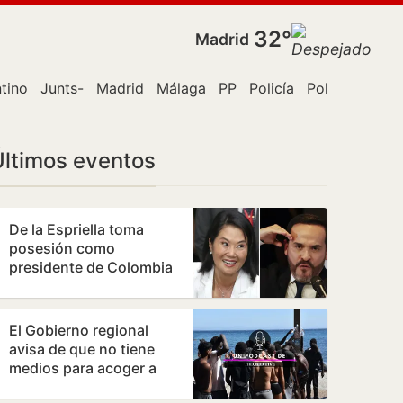
32°
Madrid
ntino
Junts-
Madrid
Málaga
PP
Policía
Policía judicia
Últimos eventos
De la Espriella toma
posesión como
presidente de Colombia
este viernes y ratifica el
giro a la…
El Gobierno regional
avisa de que no tiene
medios para acoger a
menores de Ceuta, pero