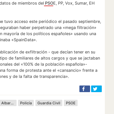
a datos de miembros del
PSO
E, PP, Vox, Sumar, EH
e tuvo acceso este periódico el pasado septiembre,
aseguraban haber perpetrado una «mega filtración»
an mayoría de los políticos españoles» usando una
inaba «SpainData».
blicación de exfiltración - que decían tener en su
ipo de familiares de altos cargos y que se jactaban
onales del «100% de la población española»-
una forma de protesta ante el «cansancio» frente a
ones y de la falta de transparencia».
José Manuel Albares
Policía
Guardia Civil
PSOE