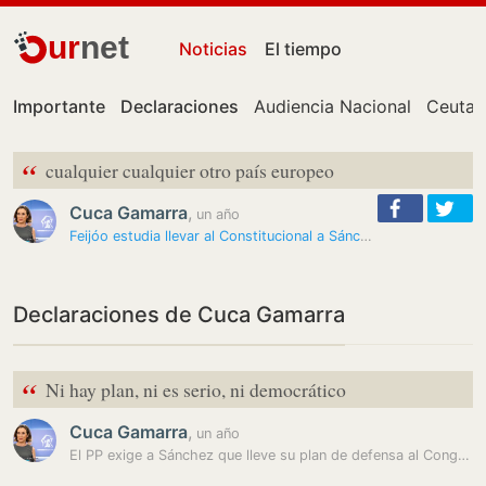
ur
net
Noticias
El tiempo
Importante
Declaraciones
Audiencia Nacional
Ceuta
“
cualquier cualquier otro país europeo
Cuca Gamarra
,
un año
Feijóo estudia llevar al Constitucional a Sánchez por no presentar los…
Declaraciones de Cuca Gamarra
“
Ni hay plan, ni es serio, ni democrático
Cuca Gamarra
,
un año
El PP exige a Sánchez que lleve su plan de defensa al Congreso: «No es…